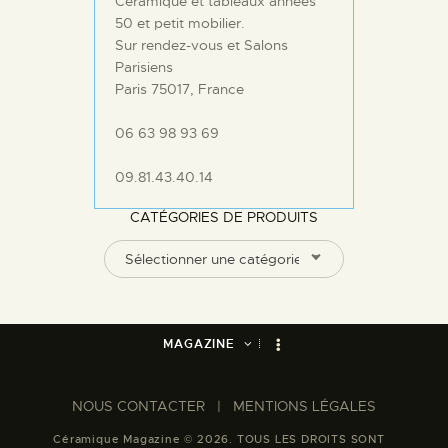
Céramique et tableaux années
50 et petit mobilier.
Sur rendez-vous et Salons
Parisiens
Paris 75017, France
06 63 98 93 69
09.81.43.40.14
CATÉGORIES DE PRODUITS
Sélectionner une catégorie
MAGAZINE
NOUS CONTACTER​
|
MENTIONS LÉGALES
Céramique Magazine © 2026. TOUS LES DROITS SONT