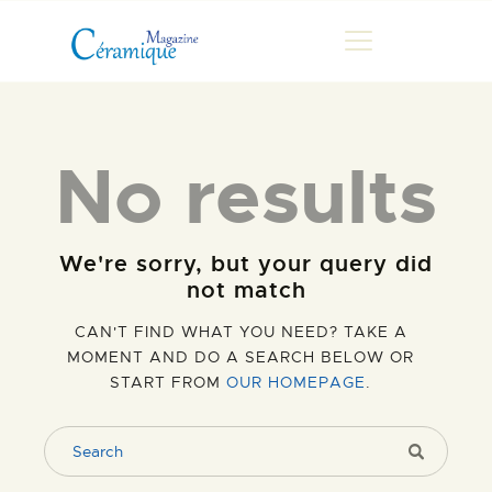
No results
MAGAZINE
CHRONIQUES DE LUC
FONTAINE
We're sorry, but your query did
HISTOIRE
not match
LES ARTISTES
CAN'T FIND WHAT YOU NEED? TAKE A
GALERIES
MOMENT AND DO A SEARCH BELOW OR
MARCHANDES
START FROM
OUR HOMEPAGE
.
DOCUMENTATION
CONTACT
ESPACE PRO