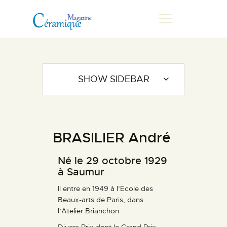
MAGAZINE
SHOW SIDEBAR
CHRONIQUES DE LUC
FONTAINE
HISTOIRE
BRASILIER André
LES ARTISTES
GALERIES
Né le 29 octobre 1929
MARCHANDES
à Saumur
DOCUMENTATION
Il entre en 1949 à l’Ecole des
Beaux-arts de Paris, dans
CONTACT
l’Atelier Brianchon.
ESPACE PRO
Divers Prix dont le Grand Prix