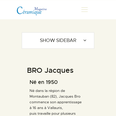
MAGAZINE
SHOW SIDEBAR
CHRONIQUES DE LUC
FONTAINE
HISTOIRE
BRO Jacques
LES ARTISTES
GALERIES
Né en 1950
MARCHANDES
Né dans la région de
DOCUMENTATION
Montauban (82), Jacques Bro
commence son apprentissage
CONTACT
à 16 ans à Vallauris,
ESPACE PRO
puis travaille pour plusieurs