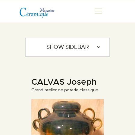
MAGAZINE
SHOW SIDEBAR
CHRONIQUES DE LUC
FONTAINE
HISTOIRE
CALVAS Joseph
LES ARTISTES
Grand atelier de poterie classique
GALERIES
MARCHANDES
DOCUMENTATION
CONTACT
ESPACE PRO