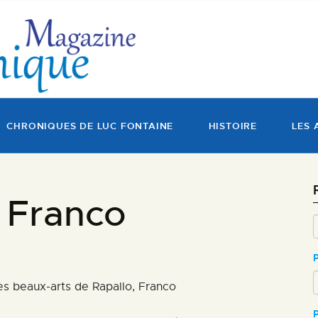
MAGAZINE
CHRONIQUES DE LUC
FONTAINE
HISTOIRE
CHRONIQUES DE LUC FONTAINE
HISTOIRE
LES 
LES ARTISTES
GALERIES
 Franco
MARCHANDES
DOCUMENTATION
 des beaux-arts de Rapallo, Franco
CONTACT