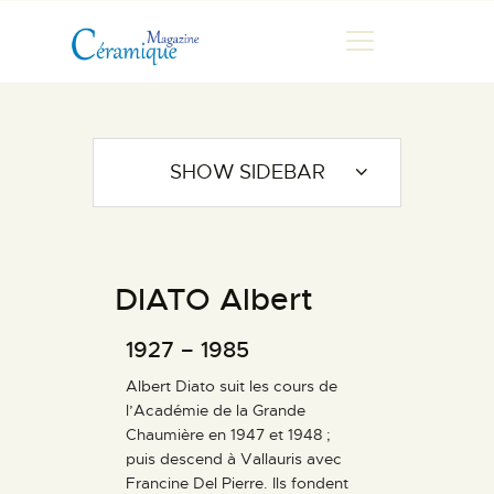
MAGAZINE
SHOW SIDEBAR
CHRONIQUES DE LUC
FONTAINE
HISTOIRE
DIATO Albert
LES ARTISTES
GALERIES
1927 – 1985
MARCHANDES
Albert Diato suit les cours de
DOCUMENTATION
l’Académie de la Grande
Chaumière en 1947 et 1948 ;
CONTACT
puis descend à Vallauris avec
ESPACE PRO
Francine Del Pierre. Ils fondent