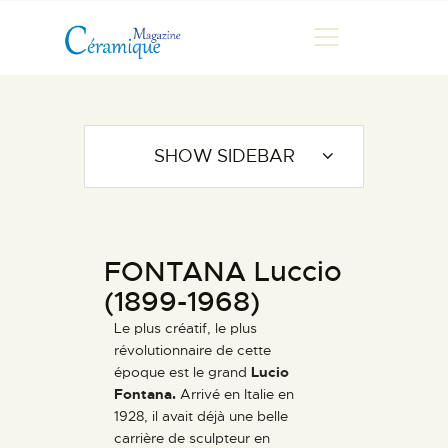
MAGAZINE
SHOW SIDEBAR
CHRONIQUES DE LUC
FONTAINE
HISTOIRE
FONTANA Luccio
LES ARTISTES
(1899-1968)
GALERIES
Le plus créatif, le plus
MARCHANDES
révolutionnaire de cette
DOCUMENTATION
époque est le grand
Lucio
Fontana.
Arrivé en Italie en
CONTACT
1928, il avait déjà une belle
ESPACE PRO
carrière de sculpteur en