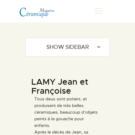
MAGAZINE
SHOW SIDEBAR
CHRONIQUES DE LUC
FONTAINE
HISTOIRE
LAMY Jean et
LES ARTISTES
Françoise
GALERIES
Tous deux sont potiers, et
MARCHANDES
produisent de très belles
DOCUMENTATION
céramiques, beaucoup d’objets
peints à la gouache pour
CONTACT
enfants.
ESPACE PRO
Après le décès de Jean, sa