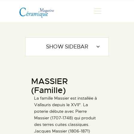
MAGAZINE
SHOW SIDEBAR
CHRONIQUES DE LUC
FONTAINE
HISTOIRE
MASSIER
LES ARTISTES
(Famille)
GALERIES
La famille Massier est installée à
MARCHANDES
Vallauris depuis le XVII°. La
DOCUMENTATION
poterie débute avec Pierre
Massier (1707-1748) qui produit
CONTACT
des terres cuites classiques.
ESPACE PRO
Jacques Massier (1806-1871)