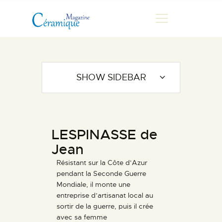
MAGAZINE
SHOW SIDEBAR
CHRONIQUES DE LUC
FONTAINE
HISTOIRE
LESPINASSE de
LES ARTISTES
Jean
GALERIES
Résistant sur la Côte d’Azur
MARCHANDES
pendant la Seconde Guerre
DOCUMENTATION
Mondiale, il monte une
entreprise d’artisanat local au
CONTACT
sortir de la guerre, puis il crée
ESPACE PRO
avec sa femme