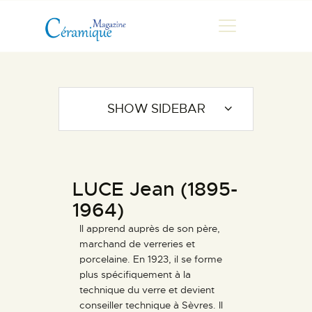
MAGAZINE
SHOW SIDEBAR
CHRONIQUES DE LUC
FONTAINE
HISTOIRE
LUCE Jean (1895-
LES ARTISTES
1964)
GALERIES
Il apprend auprès de son père,
MARCHANDES
marchand de verreries et
DOCUMENTATION
porcelaine. En 1923, il se forme
plus spécifiquement à la
CONTACT
technique du verre et devient
ESPACE PRO
conseiller technique à Sèvres. Il