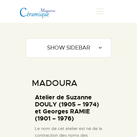
MAGAZINE
SHOW SIDEBAR
CHRONIQUES DE LUC
FONTAINE
HISTOIRE
MADOURA
LES ARTISTES
GALERIES
Atelier de Suzanne
MARCHANDES
DOULY (1905 – 1974)
et Georges RAMIE
DOCUMENTATION
(1901 – 1976)
CONTACT
Le nom de cet atelier est né de la
ESPACE PRO
contraction des noms des