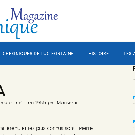
MAGAZINE
CHRONIQUES DE LUC
FONTAINE
HISTOIRE
CHRONIQUES DE LUC FONTAINE
HISTOIRE
LES 
LES ARTISTES
GALERIES
A
MARCHANDES
asque crée en 1955 par Monsieur
DOCUMENTATION
llèrent, et les plus connus sont : Pierre
CONTACT