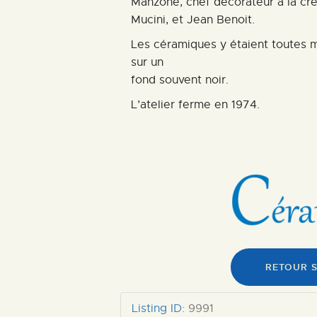
Manzone, chef décorateur à la cré
Mucini, et Jean Benoit.
Les céramiques y étaient toutes 
sur un
fond souvent noir.
L’atelier ferme en 1974.
RETOUR S
Listing ID
:
9991