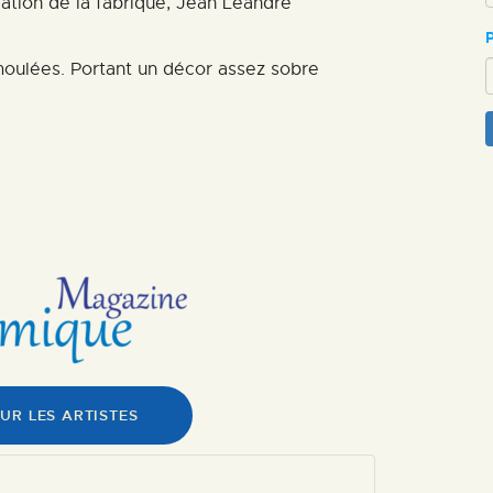
ation de la fabrique, Jean Léandre
ESPACE PRO
moulées. Portant un décor assez sobre
UR LES ARTISTES