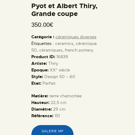
Pyot et Albert Thiry,
Grande coupe
350.00
€
Catégorie :
céramiques diverses
Étiquettes :
ceramics
,
céramique
50
,
céramiques
,
french pottery
Product ID:
16839
Artiste:
Thiry
Epoque:
XX° siècle
Style:
Design 50 – 60
Etat:
Parfait
Matière:
terre chamottée
Hauteur:
22,5 cm
Diamètre:
29 cm
Référence:
151
GALERIE MP