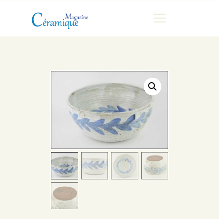
MAGAZINE
CHRONIQUES DE LUC
FONTAINE
HISTOIRE
LES ARTISTES
GALERIES
MARCHANDES
DOCUMENTATION
CONTACT
ESPACE PRO