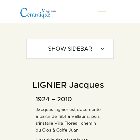
MAGAZINE
SHOW SIDEBAR
CHRONIQUES DE LUC
FONTAINE
HISTOIRE
LIGNIER Jacques
LES ARTISTES
GALERIES
1924 – 2010
MARCHANDES
Jacques Lignier est documenté
DOCUMENTATION
à partir de 1851 à Vallauris, puis
s’installe Villa Floréal, chemin
CONTACT
du Clos à Golfe Juan.
ESPACE PRO
Il produit des céramiques