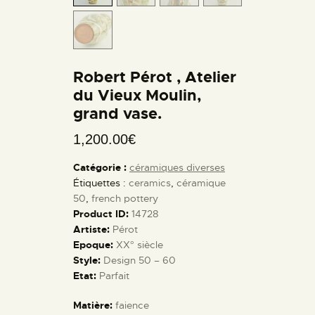
Robert Pérot , Atelier
du Vieux Moulin,
grand vase.
1,200.00
€
Catégorie :
céramiques diverses
Étiquettes :
ceramics
,
céramique
50
,
french pottery
Product ID:
14728
Artiste:
Pérot
Epoque:
XX° siècle
Style:
Design 50 – 60
Etat:
Parfait
Matière:
faience