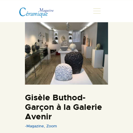
MAGAZINE
CHRONIQUES DE LUC
FONTAINE
HISTOIRE
LES ARTISTES
GALERIES
Gisèle Buthod-
MARCHANDES
Garçon à la Galerie
DOCUMENTATION
Avenir
CONTACT
-Magazine
,
Zoom
ESPACE PRO