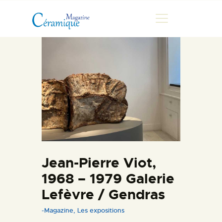
MAGAZINE
CHRONIQUES DE LUC
FONTAINE
HISTOIRE
LES ARTISTES
GALERIES
Jean-Pierre Viot,
MARCHANDES
1968 – 1979 Galerie
DOCUMENTATION
Lefèvre / Gendras
CONTACT
-Magazine
,
Les expositions
ESPACE PRO