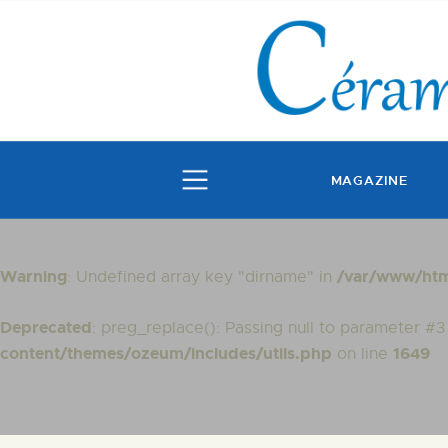
MAGAZINE
Warning
/var/www/htm
: Undefined array key "dirname" in
Deprecated
: preg_replace(): Passing null to parameter #3
content/themes/ozeum/includes/utils.php
1649
on line