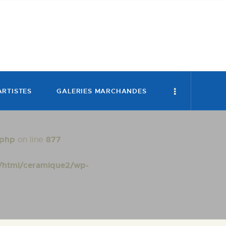
ARTISTES
GALERIES MARCHANDES
.php
877
on line
/html/ceramique2/wp-