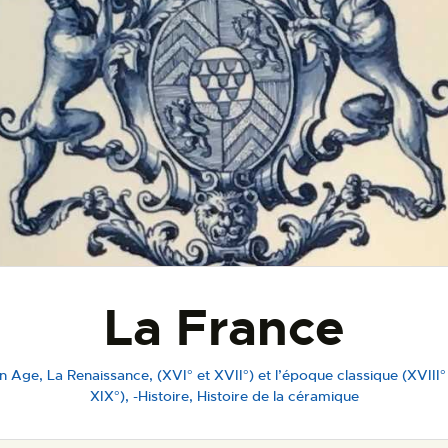
ESPACE PRO
La France
 Age, La Renaissance, (XVI° et XVII°) et l’époque classique (XVIII°
XIX°)
,
-Histoire
,
Histoire de la céramique