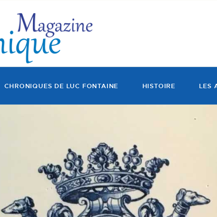
MAGAZINE
CHRONIQUES DE LUC
FONTAINE
HISTOIRE
CHRONIQUES DE LUC FONTAINE
HISTOIRE
LES 
LES ARTISTES
GALERIES
MARCHANDES
DOCUMENTATION
CONTACT