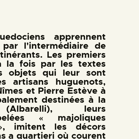
uedociens apprennent
 par l'intermédiaire de
 itinérants. Les premiers
à la fois par les textes
s objets qui leur sont
es artisans huguenots,
Nîmes et Pierre Estève à
ipalement destinées à la
Albarelli), leurs
pelées « majoliques
», imitent les décors
s a quartieri où courent