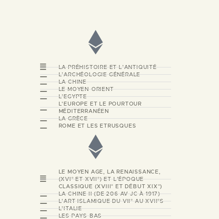
LA PRÉHISTOIRE ET L’ANTIQUITÉ
L’ARCHÉOLOGIE GÉNÉRALE
LA CHINE
LE MOYEN-ORIENT
L’EGYPTE
L'EUROPE ET LE POURTOUR
MÉDITERRANÉEN
LA GRÈCE
ROME ET LES ETRUSQUES
LE MOYEN AGE, LA RENAISSANCE,
(XVI° ET XVII°) ET L’ÉPOQUE
CLASSIQUE (XVIII° ET DÉBUT XIX°)
LA CHINE II (DE 206 AV JC À 1917)
L'ART ISLAMIQUE DU VII° AU XVII°S
L'ITALIE
LES PAYS-BAS