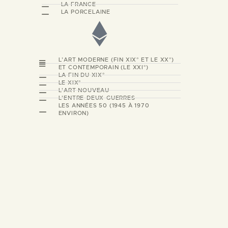
LA FRANCE
LA PORCELAINE
L’ART MODERNE (FIN XIX° ET LE XX°)
ET CONTEMPORAIN (LE XXI°)
LA FIN DU XIX°
LE XIX°
L'ART NOUVEAU
L'ENTRE-DEUX-GUERRES
LES ANNÉES 50 (1945 À 1970
ENVIRON)