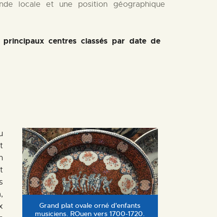
nde locale et une position géographique
principaux centres classés par date de
u
t
n
t
s
,
Grand plat ovale orné d'enfants
x
musiciens. ROuen vers 1700-1720.