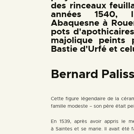
des rinceaux feuill
années 1540, l
Abaquesne à Rouen
pots d'apothicair
majolique peints 
Bastie d'Urfé et ce
Bernard Paliss
Cette figure légendaire de la céram
famille modeste – son père était pei
En 1539, après avoir appris le mé
à Saintes et se marie. Il avait été