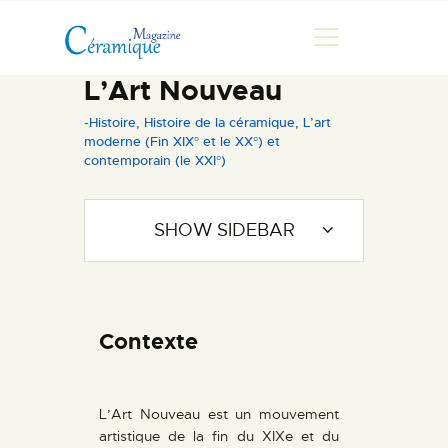
L’Art Nouveau
-Histoire
,
Histoire de la céramique
,
L’art
moderne (Fin XIX° et le XX°) et
MAGAZINE
contemporain (le XXI°)
CHRONIQUES DE LUC
FONTAINE
SHOW SIDEBAR
HISTOIRE
LES ARTISTES
GALERIES
MARCHANDES
Contexte
DOCUMENTATION
CONTACT
L’Art Nouveau est un mouvement
ESPACE PRO
artistique de la fin du XIXe et du