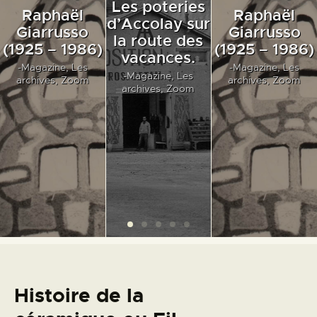
Les poteries
Raphaël
Raphaël
d’Accolay sur
Giarrusso
Giarrusso
la route des
(1925 – 1986)
(1925 – 1986)
vacances.
-Magazine,
Les
-Magazine,
Les
-Magazine,
Les
archives,
Zoom
archives,
Zoom
archives,
Zoom
Histoire de la