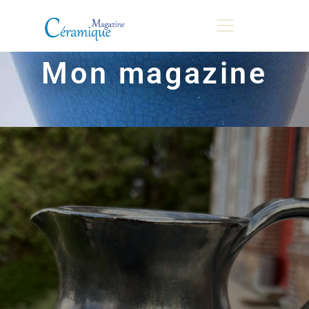
Mon magazine
MAGAZINE
CHRONIQUES DE LUC
FONTAINE
HISTOIRE
LES ARTISTES
GALERIES
MARCHANDES
DOCUMENTATION
CONTACT
ESPACE PRO